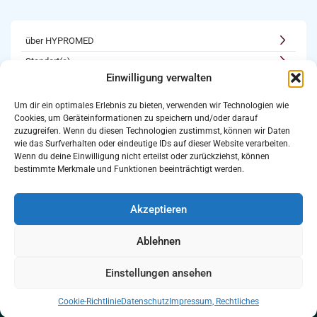
über HYPROMED
Standort(e)
Einwilligung verwalten
Kooperationen
Karriere
Um dir ein optimales Erlebnis zu bieten, verwenden wir Technologien wie
Cookies, um Geräteinformationen zu speichern und/oder darauf
Newsletter
zuzugreifen. Wenn du diesen Technologien zustimmst, können wir Daten
Login
wie das Surfverhalten oder eindeutige IDs auf dieser Website verarbeiten.
Wenn du deine Einwilligung nicht erteilst oder zurückziehst, können
bestimmte Merkmale und Funktionen beeinträchtigt werden.
Kooperations-Möglichkeiten
als Partner registrieren
Akzeptieren
Folgt uns auf:
Bewertet uns auf Google
Ablehnen
Einstellungen ansehen
Impressum
Datenschutz
© 2025
HYPROMED
| All rights
Cookie-Richtlinie
Datenschutz
Impressum, Rechtliches
Rechtliches
reserved