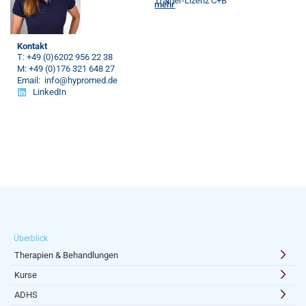
Trainer-Lizenz C+B
mehr
Kontakt
T: +49 (0)6202 956 22 38
M: +49 (0)176 321 648 27
Email: info@hypromed.de
LinkedIn
Überblick
Therapien & Behandlungen
Kurse
ADHS