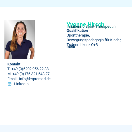
Yvonne Hirsch
Inhaberin / Sport-Therapeutin
Qualifikation
Sporttherapie,
Bewegungspädagogin für Kinder,
Trainer-Lizenz C+B
mehr
Kontakt
T: +49 (0)6202 956 22 38
M: +49 (0)176 321 648 27
Email: info@hypromed.de
LinkedIn