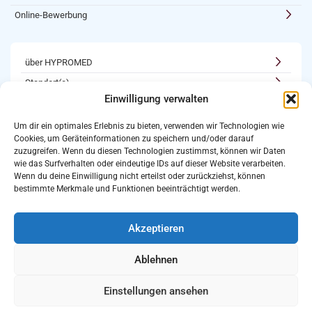
Online-Bewerbung
über HYPROMED
Standort(e)
Einwilligung verwalten
Kooperationen
Karriere
Um dir ein optimales Erlebnis zu bieten, verwenden wir Technologien wie
Cookies, um Geräteinformationen zu speichern und/oder darauf
Newsletter
zuzugreifen. Wenn du diesen Technologien zustimmst, können wir Daten
Login
wie das Surfverhalten oder eindeutige IDs auf dieser Website verarbeiten.
Wenn du deine Einwilligung nicht erteilst oder zurückziehst, können
bestimmte Merkmale und Funktionen beeinträchtigt werden.
Kooperations-Möglichkeiten
als Partner registrieren
Akzeptieren
Folgt uns auf:
Bewertet uns auf Google
Ablehnen
Einstellungen ansehen
Impressum
Datenschutz