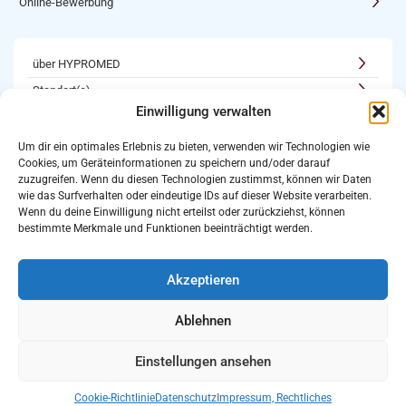
Online-Bewerbung
über HYPROMED
Standort(e)
Einwilligung verwalten
Kooperationen
Karriere
Um dir ein optimales Erlebnis zu bieten, verwenden wir Technologien wie
Cookies, um Geräteinformationen zu speichern und/oder darauf
Newsletter
zuzugreifen. Wenn du diesen Technologien zustimmst, können wir Daten
Login
wie das Surfverhalten oder eindeutige IDs auf dieser Website verarbeiten.
Wenn du deine Einwilligung nicht erteilst oder zurückziehst, können
bestimmte Merkmale und Funktionen beeinträchtigt werden.
Kooperations-Möglichkeiten
als Partner registrieren
Akzeptieren
Folgt uns auf:
Bewertet uns auf Google
Ablehnen
Einstellungen ansehen
Impressum
Datenschutz
© 2025
HYPROMED
| All rights
Cookie-Richtlinie
Datenschutz
Impressum, Rechtliches
Rechtliches
reserved