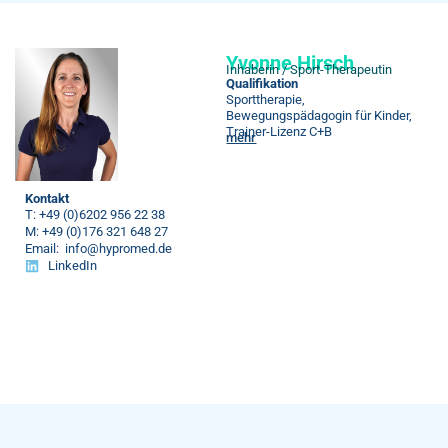
Yvonne Hirsch
Inhaberin / Sport-Therapeutin
Qualifikation
Sporttherapie,
Bewegungspädagogin für Kinder,
Trainer-Lizenz C+B
mehr
Kontakt
T: +49 (0)6202 956 22 38
M: +49 (0)176 321 648 27
Email: info@hypromed.de
LinkedIn