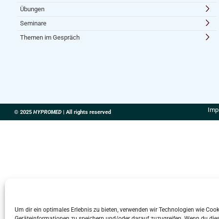
Übungen
Seminare
Themen im Gespräch
Imp
© 2025
HYPROMED
| All rights reserved
Um dir ein optimales Erlebnis zu bieten, verwenden wir Technologien wie Coo
Geräteinformationen zu speichern und/oder darauf zuzugreifen. Wenn du die